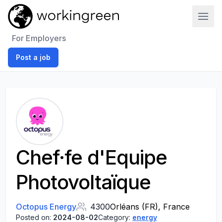
Work In Green
For Employers
Post a job
Chef·fe d'Equipe
Photovoltaïque
Octopus Energy
4300
Orléans (FR), France
Posted on:
2024-08-02
Category:
energy