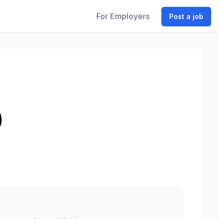
For Employers
Post a job
)