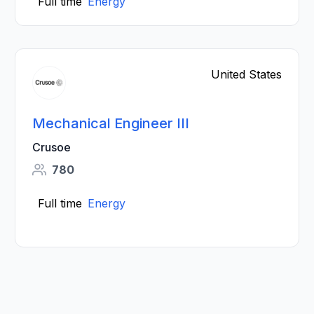
Full time
Energy
United States
Mechanical Engineer III
Crusoe
780
Full time
Energy