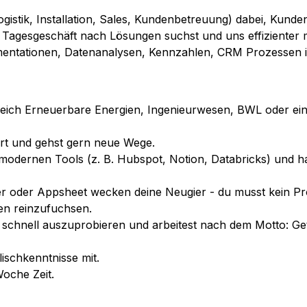
istik, Installation, Sales, Kundenbetreuung) dabei, Kunde
 Tagesgeschäft nach Lösungen suchst und uns effizienter 
umentationen, Datenanalysen, Kennzahlen, CRM Prozessen 
ereich Erneuerbare Energien, Ingenieurwesen, BWL oder ei
tiert und gehst gern neue Wege.
n modernen Tools (z. B. Hubspot, Notion, Databricks) und h
er oder Appsheet wecken deine Neugier - du musst kein Pro
men reinzufuchsen.
chnell auszuprobieren und arbeitest nach dem Motto: Get i
ischkenntnisse mit.
oche Zeit.