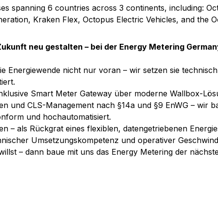
s spanning 6 countries across 3 continents, including: O
eration, Kraken Flex, Octopus Electric Vehicles, and the 
 Zukunft neu gestalten – bei der Energy Metering Germa
die Energiewende nicht nur voran – wir setzen sie technisc
iert.
inklusive Smart Meter Gateway über moderne Wallbox-Lös
ngen und CLS-Management nach §14a und §9 EnWG – wir ba
onform und hochautomatisiert.
n – als Rückgrat eines flexiblen, datengetriebenen Energi
echnischer Umsetzungskompetenz und operativer Geschwindi
willst – dann baue mit uns das Energy Metering der nächst