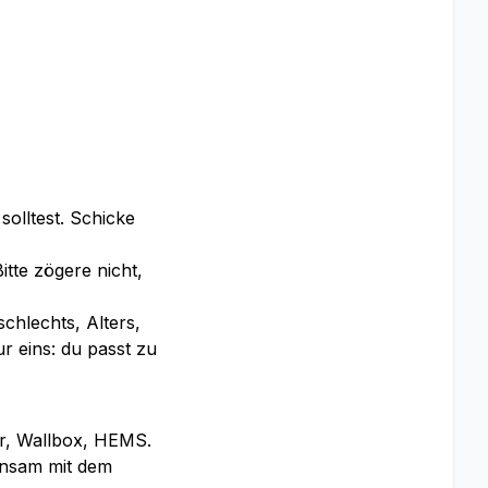
olltest. Schicke
itte zögere nicht,
chlechts, Alters,
r eins: du passt zu
er, Wallbox, HEMS.
insam mit dem