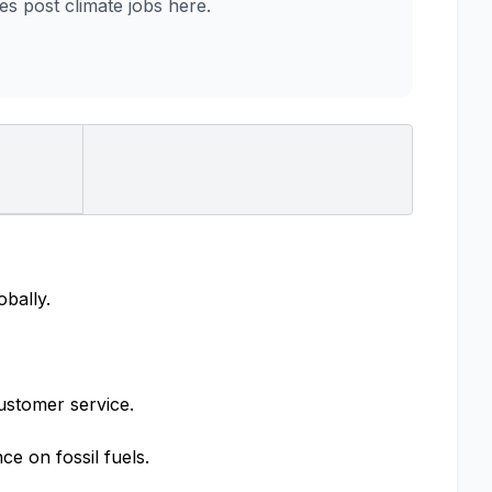
 post climate jobs here.
obally.
ustomer service.
e on fossil fuels.