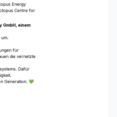
ctopus Energy
Octopus Centre for
ny GmbH, einem
h um.
ungen für
uen die vernetzte
esystems. Dafür
gkeit.
en Generation. 💚