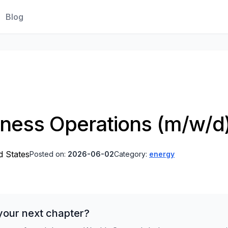
Blog
ness Operations (m/w/d
d States
Posted on:
2026-06-02
Category:
energy
your next chapter?