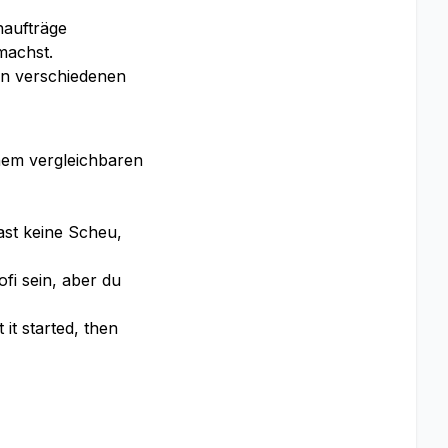
naufträge
machst.
in verschiedenen
nem vergleichbaren
ast keine Scheu,
fi sein, aber du
t started, then