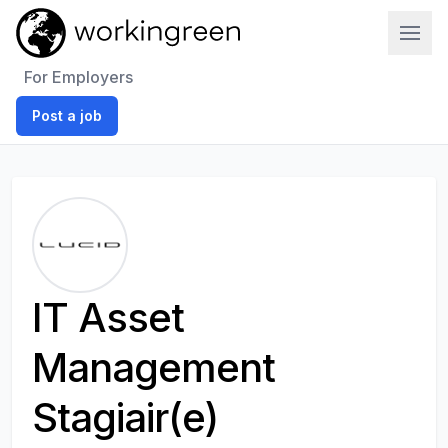
Work In Green
For Employers
Post a job
IT Asset
Management
Stagiair(e)