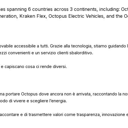
s spanning 6 countries across 3 continents, including: O
eration, Kraken Flex, Octopus Electric Vehicles, and the 
abile accessibile a tutti. Grazie alla tecnologia, stiamo guidando l
ezzi convenienti e un servizio clienti sbalorditivo.
 capiscano cosa ci rende diversi.
 ma portare Octopus dove ancora non è arrivata, raccontando la nos
odo di vivere e scegliere l’energia.
ccontare e di trasmettere valori come trasparenza, innovazione e 