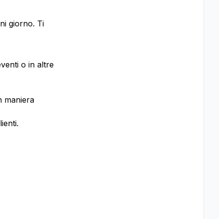
i giorno. Ti
enti o in altre
in maniera
ienti.