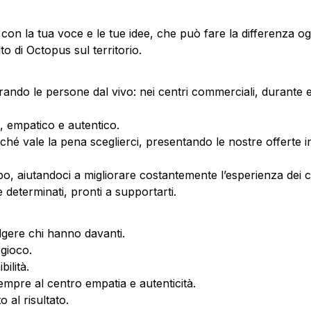
n la tua voce e le tue idee, che può fare la differenza ogn
o di Octopus sul territorio.
ando le persone dal vivo: nei centri commerciali, durante ev
o, empatico e autentico.
hé vale la pena sceglierci, presentando le nostre offerte 
po, aiutandoci a migliorare costantemente l’esperienza dei cl
 determinati, pronti a supportarti.
lgere chi hanno davanti.
 gioco.
bilità.
mpre al centro empatia e autenticità.
 al risultato.