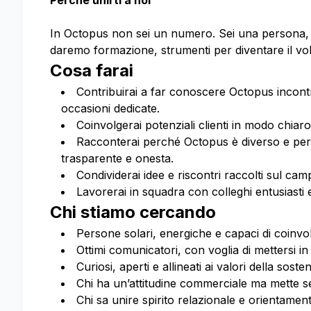
Perché unirti a noi
In Octopus non sei un numero. Sei una persona, co
daremo formazione, strumenti per diventare il volt
Cosa farai
Contribuirai a far conoscere Octopus incontr
occasioni dedicate.
Coinvolgerai potenziali clienti in modo chiar
Racconterai perché Octopus è diverso e perc
trasparente e onesta.
Condividerai idee e riscontri raccolti sul cam
Lavorerai in squadra con colleghi entusiasti e
Chi stiamo cercando
Persone solari, energiche e capaci di coinvo
Ottimi comunicatori, con voglia di mettersi in
Curiosi, aperti e allineati ai valori della sosteni
Chi ha un’attitudine commerciale ma mette se
Chi sa unire spirito relazionale e orientamento