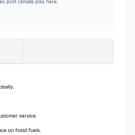
 post climate jobs here.
obally.
ustomer service.
e on fossil fuels.