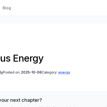
Blog
us Energy
ly
Posted on:
2025-10-06
Category:
energy
your next chapter?