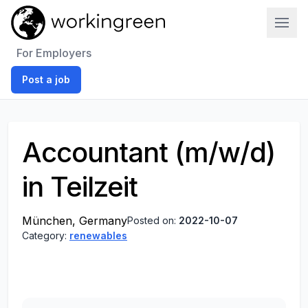
Work In Green
For Employers
Post a job
Accountant (m/w/d)
in Teilzeit
München, Germany
Posted on:
2022-10-07
Category:
renewables